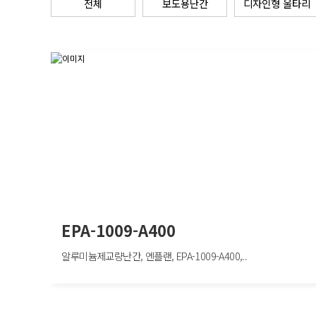
전체
보도용난간
디자인형 울타리
EPA-1009-A400
알루미늄제교량난간, 엔플랜, EPA-1009-A400,..
EPA-1009-A400
알루미늄제교량난간, 엔플랜, EPA-1009-A400, W2000×H400mm, 보행자방호/
심구간