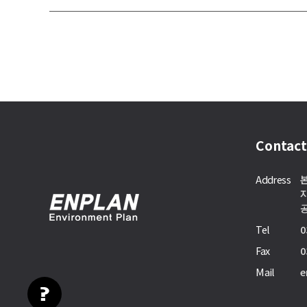
Contact
Address
본
지
공
Tel
0
Fax
0
Mail
e