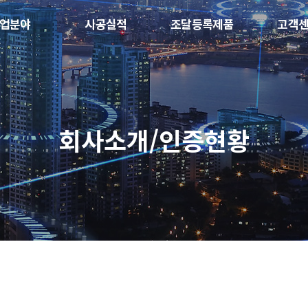
업분야
시공실적
조달등록제품
고객
회사소개/인증현황