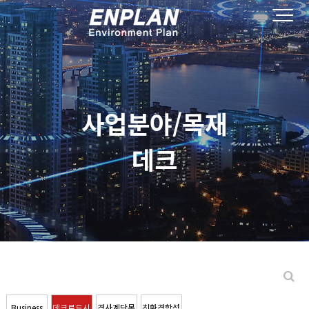
사업분야/목재
데크
Business
데크로드시
경사계단목
친환경합성