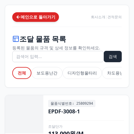
메인으로 돌아가기
회사소개
|
견적문의
조달 물품 목록
등록된 물품의 규격 및 상세 정보를 확인하세요.
검색
전체
보도용난간
디자인형울타리
차도용난간
물품식별번호: 25809294
EPDF-3008-1
조달단가
113,000원/M