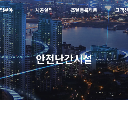
업분야
시공실적
조달등록제품
고객
안전난간시설