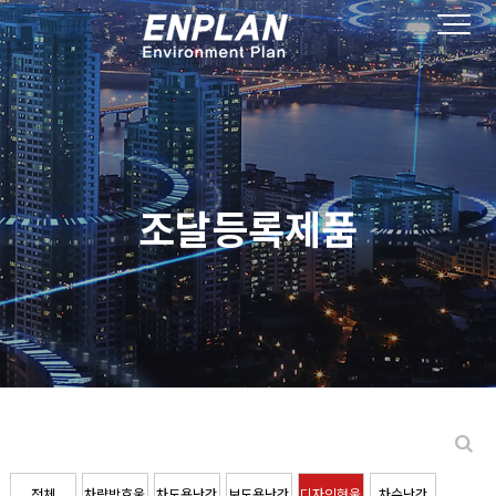
조달등록제품
전체
차량방호울
차도용난간
보도용난간
디자인형울
차수난간