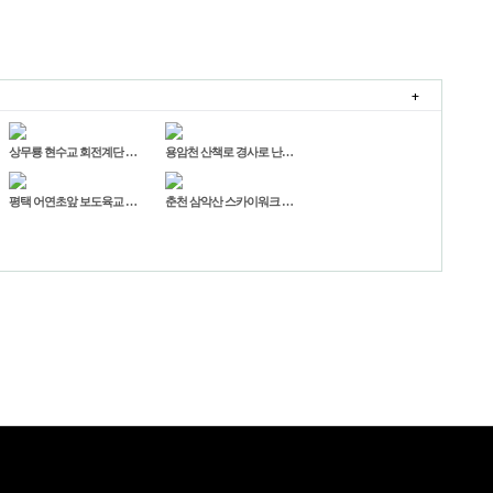
+
상무룡 현수교 회전계단 …
용암천 산책로 경사로 난…
평택 어연초앞 보도육교 …
춘천 삼악산 스카이워크 …