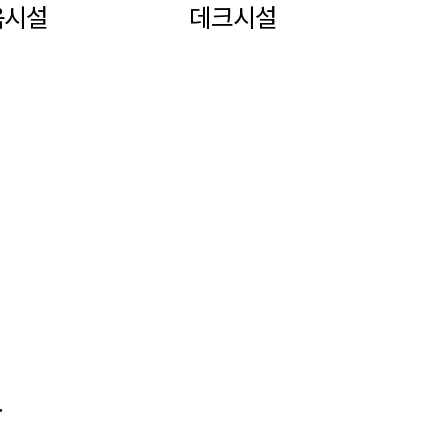
음시설
데크시설
.