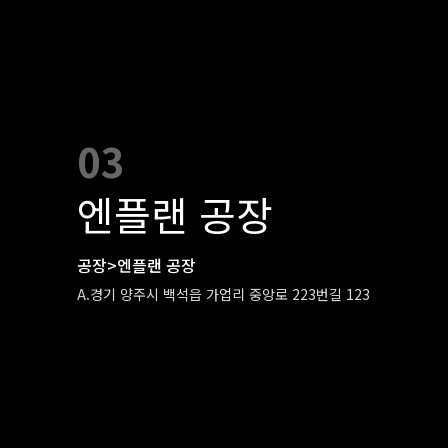
03
엔플랜 공장
공장>엔플랜 공장
A.경기 양주시 백석읍 가업리 중앙로 223번길 123