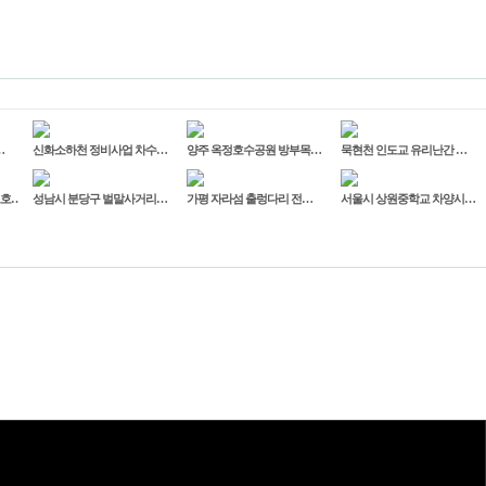
…
신화소하천 정비사업 차수…
양주 옥정호수공원 방부목…
묵현천 인도교 유리난간 …
보호…
성남시 분당구 벌말사거리…
가평 자라섬 출렁다리 전…
서울시 상원중학교 차양시…