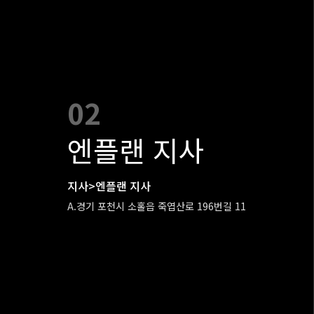
02
엔플랜 지사
지사>엔플랜 지사
A.경기 포천시 소홀읍 죽엽산로 196번길 11