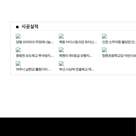
시공실적
양평 쉬자파크 무장애나눔…
목동 아이스링크장 유리난…
인천 소무의항 물양장 안
중랑천 보도육교 투석방지…
묵현리 SB1등급 보행자…
창현초등학교앞 어린이
여주시 남한강 출렁다리 …
부산 사상역 연결육교 캐…