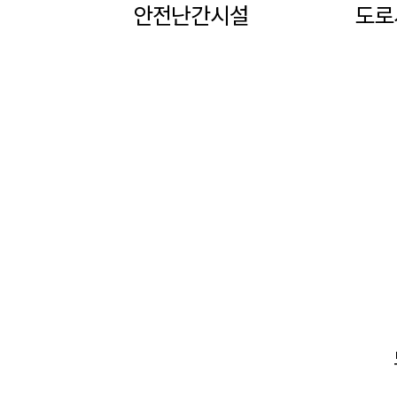
안전난간시설
도로