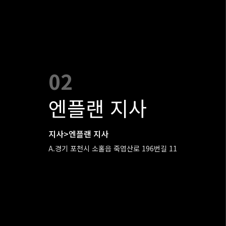
02
엔플랜 지사
지사>엔플랜 지사
A.경기 포천시 소홀읍 죽엽산로 196번길 11