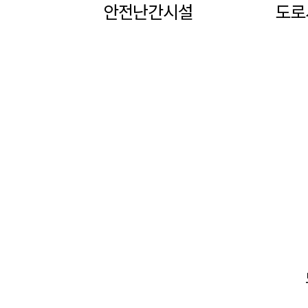
안전난간시설
도로