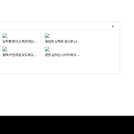
+
상무룡 현수교 회전계단 …
용암천 산책로 경사로 난…
평택 어연초앞 보도육교 …
춘천 삼악산 스카이워크 …