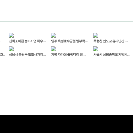
…
신화소하천 정비사업 차수…
양주 옥정호수공원 방부목…
묵현천 인도교 유리난간 …
보호…
성남시 분당구 벌말사거리…
가평 자라섬 출렁다리 전…
서울시 상원중학교 차양시…