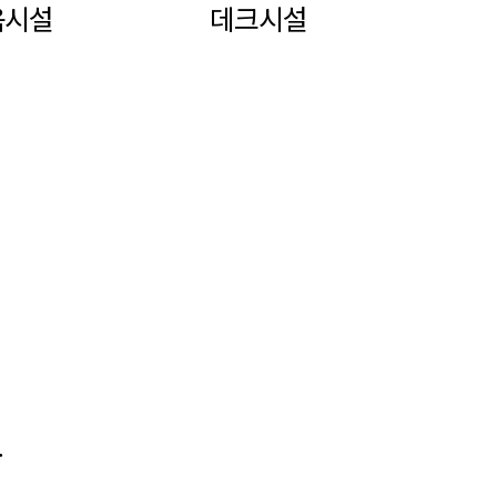
음시설
데크시설
.