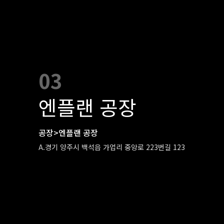
03
엔플랜 공장
공장>엔플랜 공장
A.경기 양주시 백석읍 가업리 중앙로 223번길 123