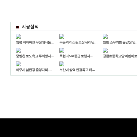
시공실적
양평 쉬자파크 무장애나눔…
목동 아이스링크장 유리난…
인천 소무의항 물양장 안
중랑천 보도육교 투석방지…
묵현리 SB1등급 보행자…
창현초등학교앞 어린이
여주시 남한강 출렁다리 …
부산 사상역 연결육교 캐…