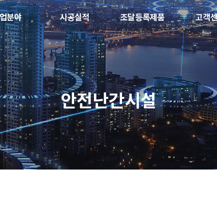
업분야
시공실적
조달등록제품
고객
안전난간시설