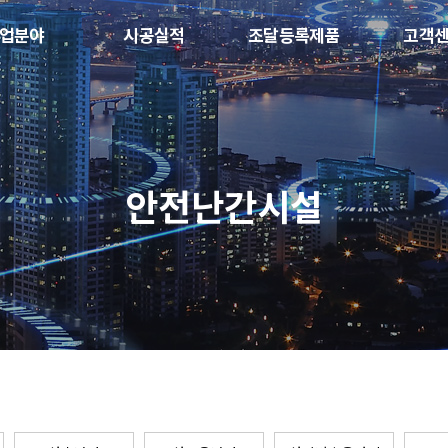
업분야
시공실적
조달등록제품
고객
안전난간시설