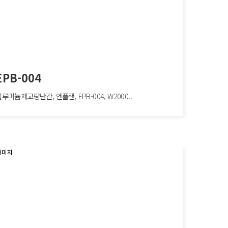
EPB-004
루미늄제교량난간, 엔플랜, EPB-004, W2000..
-004
늄제교량난간, 엔플랜, EPB-004, W2000×H400mm, 보행자방호/도심구간