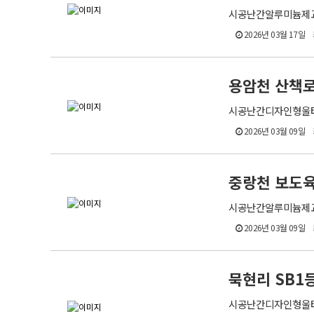
시공난간알루미늄제교량난
2026년 03월 17일
용암천 산책로
시공난간디자인형울타리,
2026년 03월 09일
중랑천 보도
시공난간알루미늄제교량난
2026년 03월 09일
묵현리 SB1
시공난간디자인형울타리