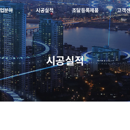
업분야
시공실적
조달등록제품
고객
시공실적