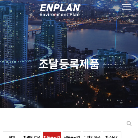
조달등록제품
전체
차량방호울
차도용난간
보도용난간
디자인형울
차수난간