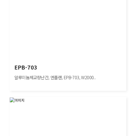
EPB-703
알루미늄제교량난간, 엔플랜, EPB-703, W2000..
EPB-703
알루미늄제교량난간, 엔플랜, EPB-703, W2000×H800mm, 보행자방호/도심구간