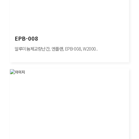
EPB-008
알루미늄제교량난간, 엔플랜, EPB-008, W2000..
EPB-008
알루미늄제교량난간, 엔플랜, EPB-008, W2000×H640mm, 보행자방호/도심구간