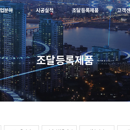
업분야
시공실적
조달등록제품
고객
조달등록제품